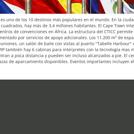
 es uno de los 10 destinos más populares en el mundo. En la ciuda
os cuadrados, hay más de 3,4 millones habitantes. El Cape Town In
entros de convenciones en África. La estructura del CTICC permite 
mentado por servicios de apoyo adicionales. Los 11.200 m² de espa
euniones, un salón de baile con vistas al puerto "Tabelle Harbour"
IP también hay 6 cabinas para interpretes con la tecnología mas m
ntran a poca distancia y pueden ser incluso alcanzados a pie. El ce
plazas de aparcamiento disponibles. Eventos importantes incluyen el