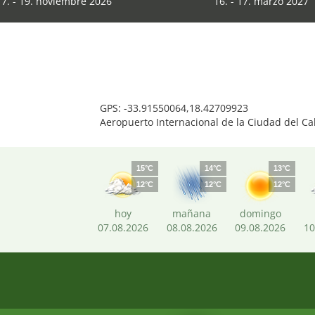
17. - 19. noviembre 2026
16. - 17. marzo 2027
GPS: -33.91550064,18.42709923
Aeropuerto Internacional de la Ciudad del C
15°C
14°C
13°C
12°C
12°C
12°C
hoy
mañana
domingo
07.08.2026
08.08.2026
09.08.2026
10