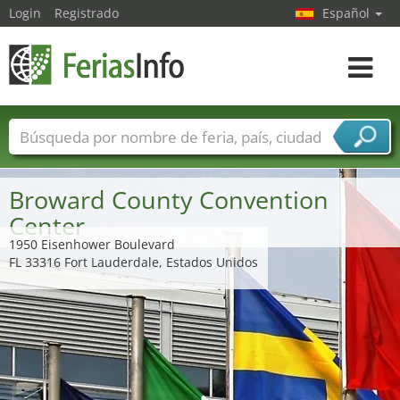
Login
Registrado
Español
Navega
toggle
Nombres de ferias
Países
Ciudades
Sectores de ferias
Broward County Convention
Sectores de proveedor de servicios
Center
1950 Eisenhower Boulevard
FL 33316 Fort Lauderdale, Estados Unidos