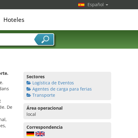
Español
Hoteles
edor de servicios
rte.
Sectores
e.
Logística de Eventos
 dans
Agentes de carga para ferias
Transporte
t
sée. De
Área operacional
local
nal,
es,
Correspondencia