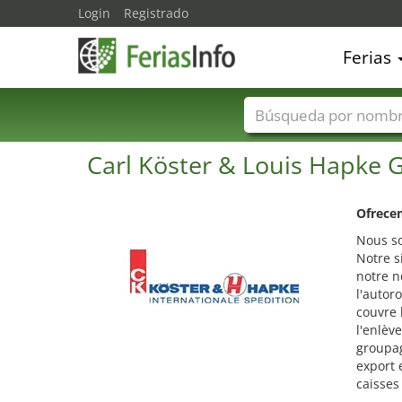
Login
Registrado
Ferias
Nombres de ferias
Carl Köster & Louis Hapke
Ofrecem
Nous so
Notre s
notre n
l'autor
couvre 
l'enlèv
groupag
export 
caisses