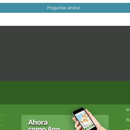
Preguntar ahora!
I
P