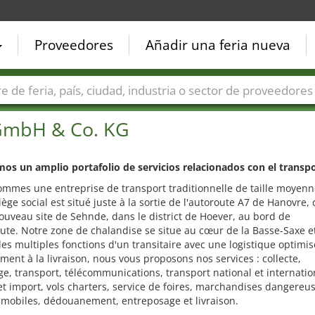
Proveedores
Añadir una feria nueva
Países
Ciudades
Sectores de ferias
Sectores de prove
 GmbH & Co. KG
os un amplio portafolio de servicios relacionados con el transpo
mmes une entreprise de transport traditionnelle de taille moyenn
iège social est situé juste à la sortie de l'autoroute A7 de Hanovre,
ouveau site de Sehnde, dans le district de Hoever, au bord de
oute. Notre zone de chalandise se situe au cœur de la Basse-Saxe e
les multiples fonctions d'un transitaire avec une logistique optimi
ement à la livraison, nous vous proposons nos services : collecte,
e, transport, télécommunications, transport national et internatio
et import, vols charters, service de foires, marchandises dangereus
 mobiles, dédouanement, entreposage et livraison.