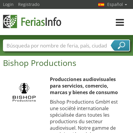
Login
Registrado
Español
Navega
toggle
Nombres de ferias
Países
Ciudades
Bishop Productions
Sectores de ferias
Sectores de proveedor de servicios
Producciones audiovisuales
para servicios, comercio,
marcas y bienes de consumo
Bishop Productions GmbH est
une société internationale
spécialisée dans toutes les
productions du secteur
audiovisuel. Notre gamme de