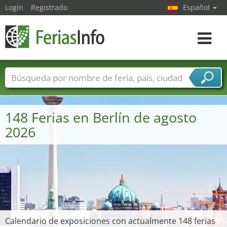
Login
Registrado
Español
Navega
toggle
Nombres de ferias
Países
Ciudades
Sectores de ferias
148 Ferias en Berlín de agosto
Sectores de proveedor de servicios
2026
Calendario de exposiciones con actualmente 148 ferias