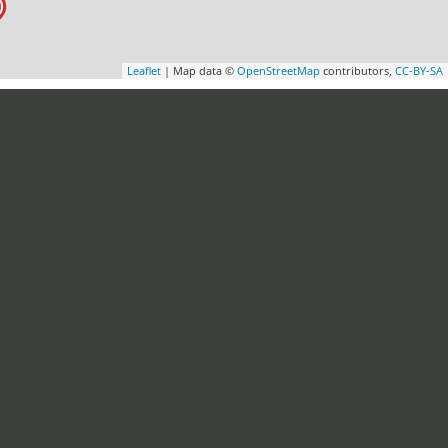
Leaflet
| Map data ©
OpenStreetMap
contributors,
CC-BY-SA