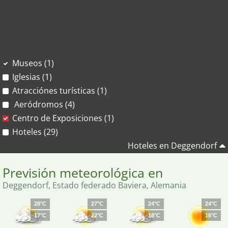
Museos (1)
Iglesias (1)
Atracciónes turísticas (1)
Aeródromos (4)
Centro de Exposiciones (1)
Hoteles (29)
Hoteles en Deggendorf
Previsión meteorológica en
Deggendorf, Estado federado Baviera, Alemania
28°C
27°C
24°C
24°C
17°C
22°C
18°C
16°C