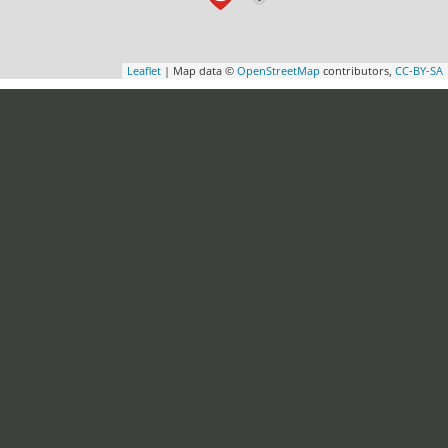
Leaflet
| Map data ©
OpenStreetMap
contributors,
CC-BY-SA