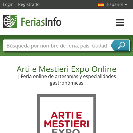
Login
Registrado
Español
Navega
toggle
Nombres de ferias
Países
Ciudades
Sectores de ferias
Sectores de proveedor de servicios
Arti e Mestieri Expo Online
| Feria online de artesanías y especialidades
gastronómicas